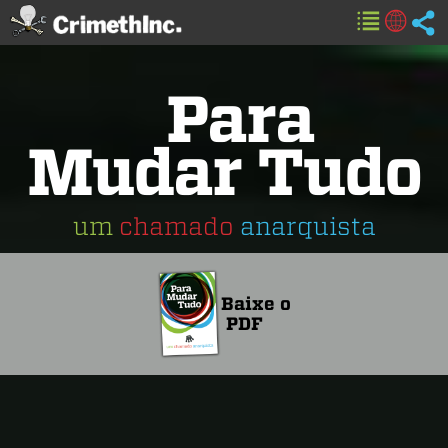
Para
Mudar Tudo
um
chamado
anarquista
Baixe o
PDF