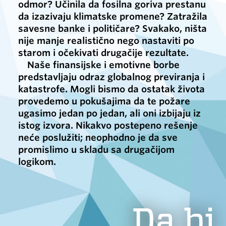
odmor? Učinila da fosilna goriva prestanu
da izazivaju klimatske promene? Zatražila
savesne banke i političare? Svakako, ništa
nije manje realistično nego nastaviti po
starom i očekivati drugačije rezultate.
Naše finansijske i emotivne borbe
predstavljaju odraz globalnog previranja i
katastrofe. Mogli bismo da ostatak života
provedemo u pokušajima da te požare
ugasimo jedan po jedan, ali oni izbijaju iz
istog izvora. Nikakvo postepeno rešenje
neće poslužiti; neophodno je da sve
promislimo u skladu sa drugačijom
logikom.
Da bi