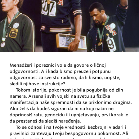
Menadžeri i poreznici vole da govore o ličnoj
odgovornosti. Ali kada bismo preuzeli potpunu
odgovornost za sve što radimo, da li bismo, uopšte,
sledili njihove instrukcije?
Tokom istorije, pokornost je bila pogubnija od zlih
namera. Arsenali svih vojski na svetu su fizička
manifestacija naše spremnosti da se priklonimo drugima.
Ako želiš da budeš siguran da ni na koji način ne
doprinosiš ratu, genocidu ili ugnjetavanju, prvi korak je
da prestaneš da slediš naređenja.
To se odnosi i na tvoje vrednosti. Bezbrojni vladari i
pravilnici zahtevaju tvoju bespogovornu pokornost. Ali