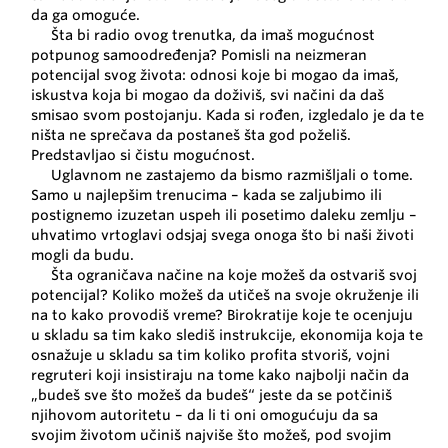
da ga omoguće.
Šta bi radio ovog trenutka, da imaš mogućnost
potpunog samoodređenja? Pomisli na neizmeran
potencijal svog života: odnosi koje bi mogao da imaš,
iskustva koja bi mogao da doživiš, svi načini da daš
smisao svom postojanju. Kada si rođen, izgledalo je da te
ništa ne sprečava da postaneš šta god poželiš.
Predstavljao si čistu mogućnost.
Uglavnom ne zastajemo da bismo razmišljali o tome.
Samo u najlepšim trenucima – kada se zaljubimo ili
postignemo izuzetan uspeh ili posetimo daleku zemlju –
uhvatimo vrtoglavi odsjaj svega onoga što bi naši životi
mogli da budu.
Šta ograničava načine na koje možeš da ostvariš svoj
potencijal? Koliko možeš da utičeš na svoje okruženje ili
na to kako provodiš vreme? Birokratije koje te ocenjuju
u skladu sa tim kako slediš instrukcije, ekonomija koja te
osnažuje u skladu sa tim koliko profita stvoriš, vojni
regruteri koji insistiraju na tome kako najbolji način da
„budeš sve što možeš da budeš“ jeste da se potčiniš
njihovom autoritetu – da li ti oni omogućuju da sa
svojim životom učiniš najviše što možeš, pod svojim