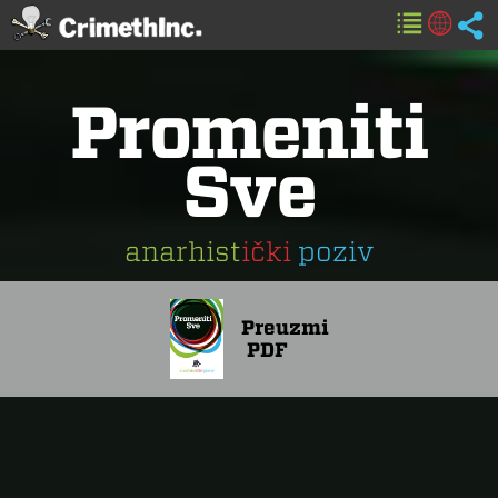
Promeniti
Sve
anarhist
ički
poziv
Preuzmi
PDF