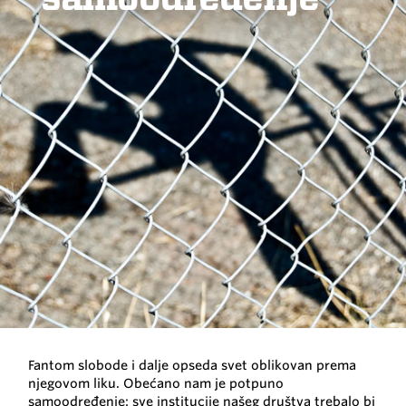
Fantom slobode i dalje opseda svet oblikovan prema
njegovom liku. Obećano nam je potpuno
samoodređenje: sve institucije našeg društva trebalo bi