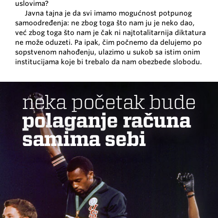
uslovima?
Javna tajna je da svi imamo mogućnost potpunog
samoodređenja: ne zbog toga što nam ju je neko dao,
već zbog toga što nam je čak ni najtotalitarnija diktatura
ne može oduzeti. Pa ipak, čim počnemo da delujemo po
sopstvenom nahođenju, ulazimo u sukob sa istim onim
institucijama koje bi trebalo da nam obezbede slobodu.
neka početak bude
polaganje računa
samima sebi