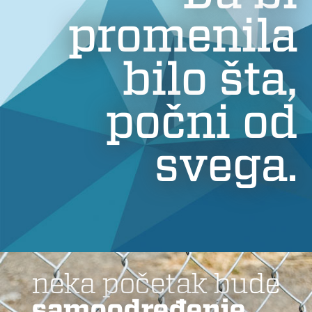
promenila
bilo šta,
počni od
svega.
neka početak bude
samoodređenje