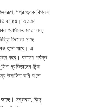
স্বরূপ, “প্রত্যেক বিপ্লব
বীকৃতি জানায়। অতএব
োন শ্রমিকের মতো নয়;
ভিত্তি হিসেবে বেছে
হলেও হতে পারে। এ
থ বহন করে। যতক্ষণ পর্যন্ত
শ প্রতিষ্ঠানের নিন্দা
্য উত্সাহিত করি যাতে
ষও আছে।
সম্ভবত, কিছু