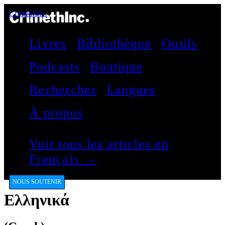
CrimethInc.
Livres
Bibliothèque
Outils
Podcasts
Boutique
Rechercher
Langues
À propos
Voir tous les articles en
Français →
NOUS SOUTENIR
Ελληνικά