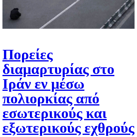
Πορείες
διαμαρτυρίας στο
Ιράν εν μέσω
πολιορκίας από
εσωτερικούς και
εξωτερικούς εχθρούς