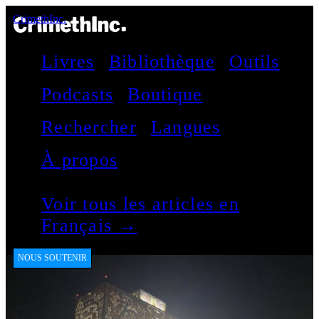
CrimethInc.
Livres
Bibliothèque
Outils
Podcasts
Boutique
Rechercher
Langues
À propos
Voir tous les articles en
Français →
NOUS SOUTENIR