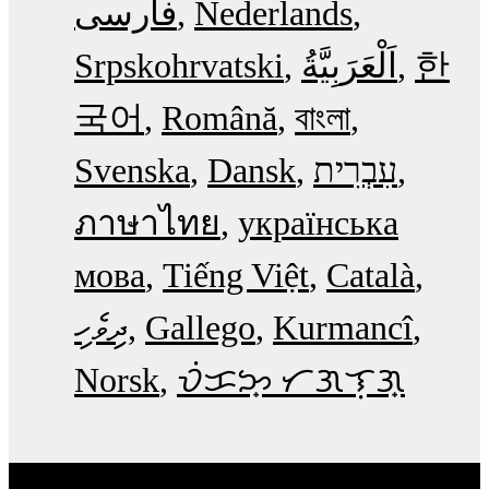
فارسی
Nederlands
Srpskohrvatski
한
국어
Română
বাংলা
Svenska
Dansk
עִבְרִית
ภาษาไทย
українська
мова
Tiếng Việt
Català
ދިވެހި
Gallego
Kurmancî
Norsk
ᜏᜒᜃᜅ᜔ ᜆᜄᜎᜓᜄ᜔