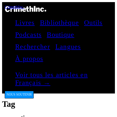
CrimethInc.
Livres
Bibliothèque
Outils
Podcasts
Boutique
Rechercher
Langues
À propos
Voir tous les articles en
Français →
NOUS SOUTENIR
Tag