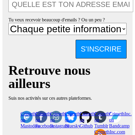
Tu veux recevoir beaucoup d'emails ? Ou un peu ?
S'INSCRIRE
Retrouve nous
ailleurs
Suis nos activités sur ces autres plateformes.
CrimethInc.
Crimethinc.
Crimethinc.
Crimethinc.
CrimethInc.
CrimethInc.
CrimethInc.
on
on
on
on
on
on
on
Mastodon
Facebook
Instagram
Bluesky
Github
Tumblr
Bandcamp
CrimethInc.com