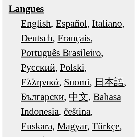
Langues
English
Español
Italiano
Deutsch
Français
Português Brasileiro
Русский
Polski
Ελληνικά
Suomi
日本語
Български
中文
Bahasa
Indonesia
čeština
Euskara
Magyar
Türkçe