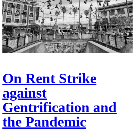
On Rent Strike
against
Gentrification and
the Pandemic