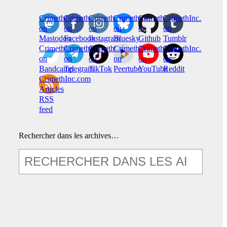
CrimethInc.
Crimethinc.
Crimethinc.
Crimethinc.
CrimethInc.
CrimethInc.
on
on
on
on
on
on
Mastodon
Facebook
Instagram
Bluesky
Github
Tumblr
CrimethInc.
CrimethInc.
Crimethinc.
CrimethInc.
CrimethInc.
CrimethInc.
on
on
on
on
on
on
Bandcamp
Telegram
TikTok
Peertube
YouTube
Reddit
CrimethInc.com
Articles
RSS
feed
Rechercher dans les archives…