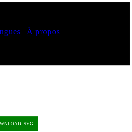
ngues
À propos
WNLOAD .SVG