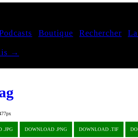
Podcasts
Boutique
Rechercher
La
çais →
ag
477px
 .JPG
DOWNLOAD .PNG
DOWNLOAD .TIF
DO