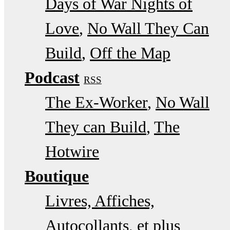
Days of War Nights of
Love
No Wall They Can
Build
Off the Map
Podcast
RSS
The Ex-Worker
No Wall
They can Build
The
Hotwire
Boutique
Livres, Affiches,
Autocollants, et plus