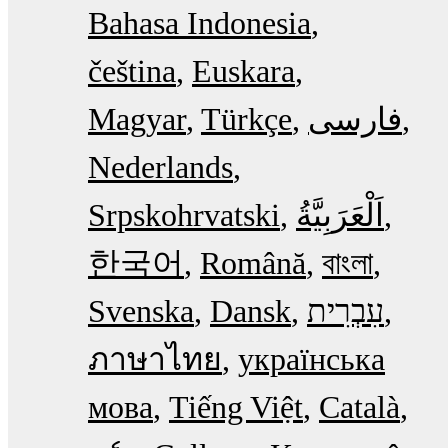
Bahasa Indonesia
čeština
Euskara
Magyar
Türkçe
فارسی
Nederlands
Srpskohrvatski
한국어
Română
বাংলা
Svenska
Dansk
עִבְרִית
ภาษาไทย
українська
мова
Tiếng Việt
Català