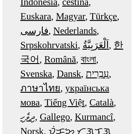
Indonesia
čeština
Euskara
Magyar
Türkçe
فارسی
Nederlands
Srpskohrvatski
한
국어
Română
বাংলা
Svenska
Dansk
עִבְרִית
ภาษาไทย
українська
мова
Tiếng Việt
Català
ދިވެހި
Gallego
Kurmancî
Norsk
ᜏᜒᜃᜅ᜔ ᜆᜄᜎᜓᜄ᜔