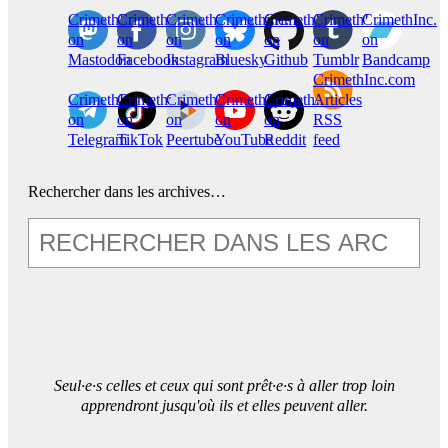
CrimethInc.
Crimethinc.
Crimethinc.
Crimethinc.
CrimethInc.
CrimethInc.
CrimethInc.
on
on
on
on
on
on
on
Mastodon
Facebook
Instagram
Bluesky
Github
Tumblr
Bandcamp
CrimethInc.com
CrimethInc.
Crimethinc.
CrimethInc.
CrimethInc.
CrimethInc.
Articles
on
on
on
on
on
RSS
Telegram
TikTok
Peertube
YouTube
Reddit
feed
Rechercher dans les archives…
Seul·e·s celles et ceux qui sont prêt·e·s à aller trop loin
apprendront jusqu'où ils et elles peuvent aller.