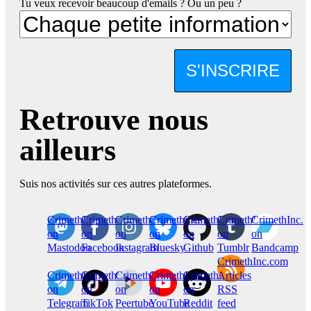
Tu veux recevoir beaucoup d'emails ? Ou un peu ?
S'INSCRIRE
Retrouve nous
ailleurs
Suis nos activités sur ces autres plateformes.
CrimethInc.
Crimethinc.
Crimethinc.
Crimethinc.
CrimethInc.
CrimethInc.
CrimethInc.
on
on
on
on
on
on
on
Mastodon
Facebook
Instagram
Bluesky
Github
Tumblr
Bandcamp
CrimethInc.com
CrimethInc.
Crimethinc.
CrimethInc.
CrimethInc.
CrimethInc.
Articles
on
on
on
on
on
RSS
Telegram
TikTok
Peertube
YouTube
Reddit
feed