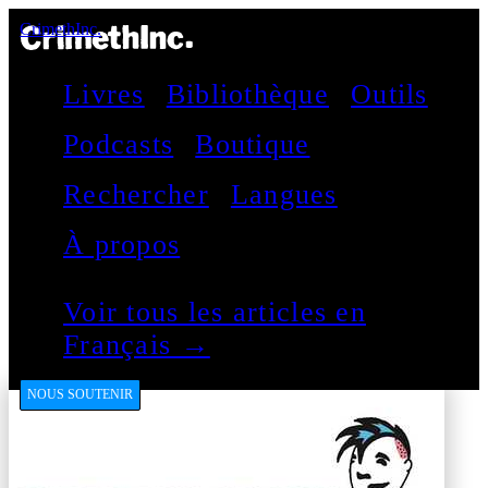
CrimethInc.
Livres
Bibliothèque
Outils
Podcasts
Boutique
Rechercher
Langues
À propos
Voir tous les articles en
Français →
NOUS SOUTENIR