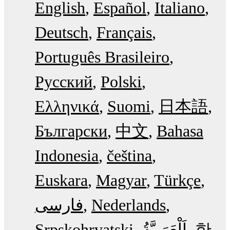
English
Español
Italiano
Deutsch
Français
Português Brasileiro
Русский
Polski
Ελληνικά
Suomi
日本語
Български
中文
Bahasa
Indonesia
čeština
Euskara
Magyar
Türkçe
فارسی
Nederlands
Srpskohrvatski
한