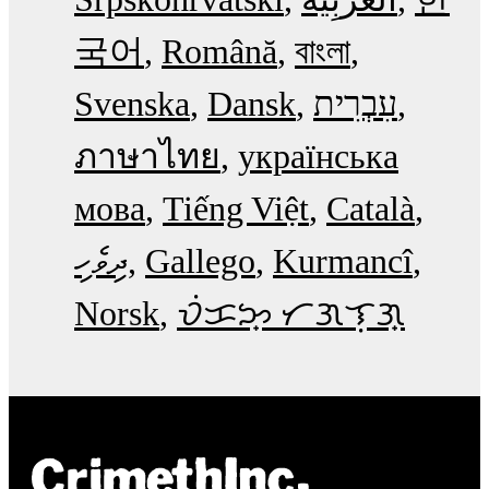
국어
Română
বাংলা
Svenska
Dansk
עִבְרִית
ภาษาไทย
українська
мова
Tiếng Việt
Català
ދިވެހި
Gallego
Kurmancî
Norsk
ᜏᜒᜃᜅ᜔ ᜆᜄᜎᜓᜄ᜔