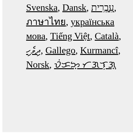
Svenska
Dansk
עִבְרִית
ภาษาไทย
українська
мова
Tiếng Việt
Català
ދިވެހި
Gallego
Kurmancî
Norsk
ᜏᜒᜃᜅ᜔ ᜆᜄᜎᜓᜄ᜔