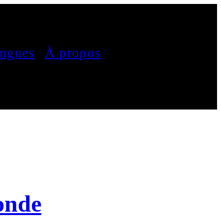
ngues
À propos
monde