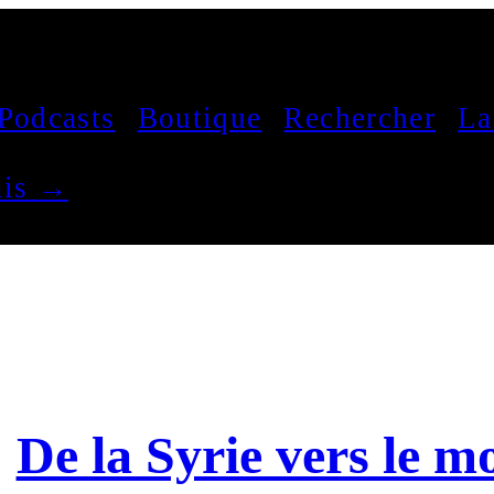
Podcasts
Boutique
Rechercher
La
çais →
De la Syrie vers le 