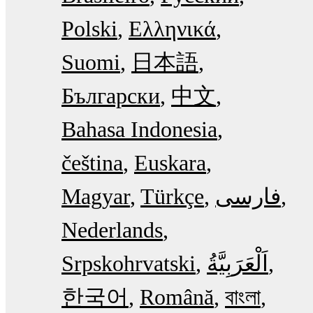
Polski
Ελληνικά
Suomi
日本語
Български
中文
Bahasa Indonesia
čeština
Euskara
Magyar
Türkçe
فارسی
Nederlands
Srpskohrvatski
한국어
Română
বাংলা