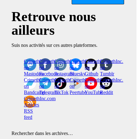
Retrouve nous
ailleurs
Suis nos activités sur ces autres plateformes.
CrimethInc.
Crimethinc.
Crimethinc.
Crimethinc.
CrimethInc.
CrimethInc.
on
on
on
on
on
on
Mastodon
Facebook
Instagram
Bluesky
Github
Tumblr
CrimethInc.
CrimethInc.
Crimethinc.
CrimethInc.
CrimethInc.
CrimethInc.
on
on
on
on
on
on
Bandcamp
Telegram
TikTok
Peertube
YouTube
Reddit
CrimethInc.com
Articles
RSS
feed
Rechercher dans les archives…