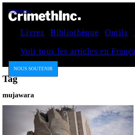
CrimethInc.
Livres
Bibliothèque
Outils
Voir tous les articles en Fran
NOUS SOUTENIR
Tag
mujawara