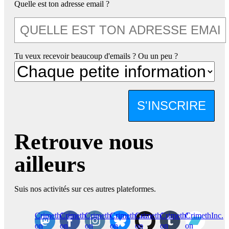
Quelle est ton adresse email ?
Tu veux recevoir beaucoup d'emails ? Ou un peu ?
S'INSCRIRE
Retrouve nous
ailleurs
Suis nos activités sur ces autres plateformes.
CrimethInc.
Crimethinc.
Crimethinc.
Crimethinc.
CrimethInc.
CrimethInc.
CrimethInc.
on
on
on
on
on
on
on