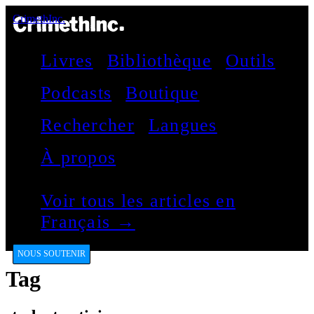
CrimethInc.
Livres
Bibliothèque
Outils
Podcasts
Boutique
Rechercher
Langues
À propos
Voir tous les articles en
Français →
NOUS SOUTENIR
Tag