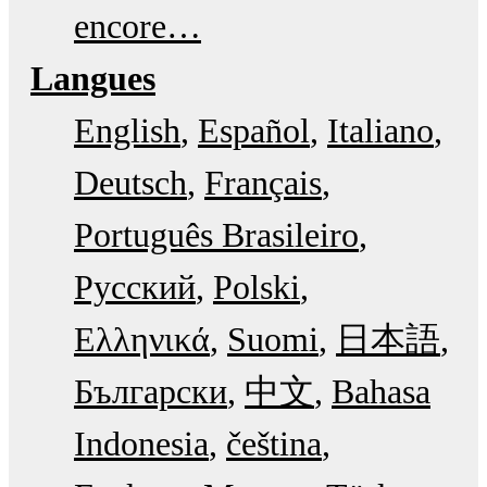
encore…
Langues
English
Español
Italiano
Deutsch
Français
Português Brasileiro
Русский
Polski
Ελληνικά
Suomi
日本語
Български
中文
Bahasa
Indonesia
čeština