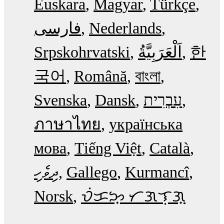
Euskara
Magyar
Türkçe
فارسی
Nederlands
Srpskohrvatski
한
국어
Română
বাংলা
Svenska
Dansk
עִבְרִית
ภาษาไทย
українська
мова
Tiếng Việt
Català
ދިވެހި
Gallego
Kurmancî
Norsk
ᜏᜒᜃᜅ᜔ ᜆᜄᜎᜓᜄ᜔