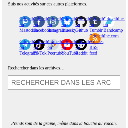
Suis nos activités sur ces autres plateformes.
CrimethInc.
Crimethinc.
Crimethinc.
Crimethinc.
CrimethInc.
CrimethInc.
CrimethInc.
on
on
on
on
on
on
on
Mastodon
Facebook
Instagram
Bluesky
Github
Tumblr
Bandcamp
CrimethInc.com
CrimethInc.
Crimethinc.
CrimethInc.
CrimethInc.
CrimethInc.
Articles
on
on
on
on
on
RSS
Telegram
TikTok
Peertube
YouTube
Reddit
feed
Rechercher dans les archives…
Prends soin de la graine, même dans la bouche du volcan.