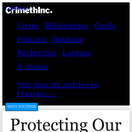
CrimethInc.
Livres
Bibliothèque
Outils
Podcasts
Boutique
Rechercher
Langues
À propos
Voir tous les articles en
Français →
NOUS SOUTENIR