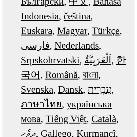
Български
中文
Bahasa
Indonesia
čeština
Euskara
Magyar
Türkçe
فارسی
Nederlands
Srpskohrvatski
한
국어
Română
বাংলা
Svenska
Dansk
עִבְרִית
ภาษาไทย
українська
мова
Tiếng Việt
Català
ދިވެހި
Gallego
Kurmancî