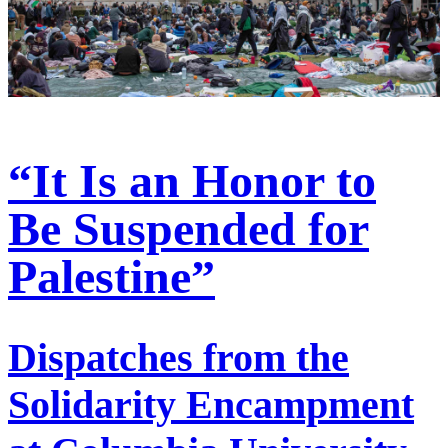
“It Is an Honor to
Be Suspended for
Palestine”
Dispatches from the
Solidarity Encampment