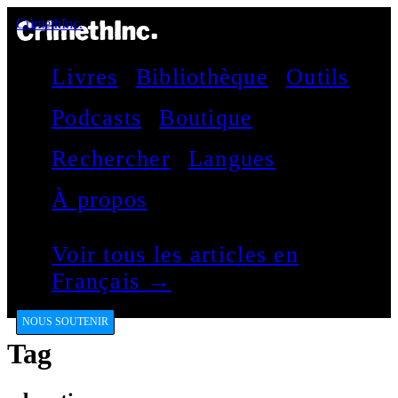
CrimethInc.
Livres
Bibliothèque
Outils
Podcasts
Boutique
Rechercher
Langues
À propos
Voir tous les articles en
Français →
NOUS SOUTENIR
Tag