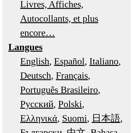
Livres, Affiches,
Autocollants, et plus
encore…
Langues
English
Español
Italiano
Deutsch
Français
Português Brasileiro
Русский
Polski
Ελληνικά
Suomi
日本語
Български
中文
Bahasa