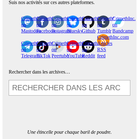
Suis nos activités sur ces autres plateformes.
CrimethInc.
Crimethinc.
Crimethinc.
Crimethinc.
CrimethInc.
CrimethInc.
CrimethInc.
on
on
on
on
on
on
on
Mastodon
Facebook
Instagram
Bluesky
Github
Tumblr
Bandcamp
CrimethInc.com
CrimethInc.
Crimethinc.
CrimethInc.
CrimethInc.
CrimethInc.
Articles
on
on
on
on
on
RSS
Telegram
TikTok
Peertube
YouTube
Reddit
feed
Rechercher dans les archives…
Une étincelle pour chaque baril de poudre.