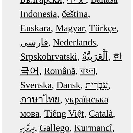
Indonesia
čeština
Euskara
Magyar
Türkçe
فارسی
Nederlands
Srpskohrvatski
한
국어
Română
বাংলা
Svenska
Dansk
עִבְרִית
ภาษาไทย
українська
мова
Tiếng Việt
Català
ދިވެހި
Gallego
Kurmancî