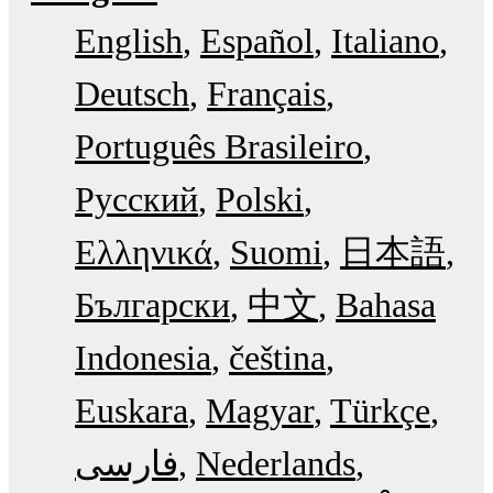
English
Español
Italiano
Deutsch
Français
Português Brasileiro
Русский
Polski
Ελληνικά
Suomi
日本語
Български
中文
Bahasa
Indonesia
čeština
Euskara
Magyar
Türkçe
فارسی
Nederlands