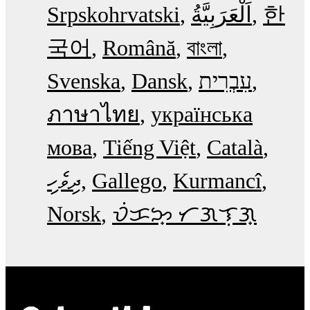
Srpskohrvatski
한
국어
Română
বাংলা
Svenska
Dansk
עִבְרִית
ภาษาไทย
українська
мова
Tiếng Việt
Català
ދިވެހި
Gallego
Kurmancî
Norsk
ᜏᜒᜃᜅ᜔ ᜆᜄᜎᜓᜄ᜔