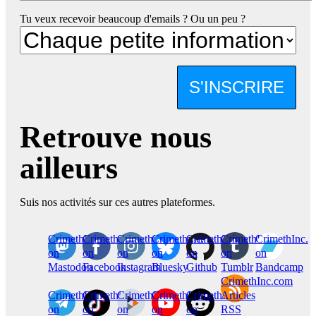
Tu veux recevoir beaucoup d'emails ? Ou un peu ?
S'INSCRIRE
Retrouve nous
ailleurs
Suis nos activités sur ces autres plateformes.
CrimethInc.
Crimethinc.
Crimethinc.
Crimethinc.
CrimethInc.
CrimethInc.
CrimethInc.
on
on
on
on
on
on
on
Mastodon
Facebook
Instagram
Bluesky
Github
Tumblr
Bandcamp
CrimethInc.com
CrimethInc.
Crimethinc.
CrimethInc.
CrimethInc.
CrimethInc.
Articles
on
on
on
on
on
RSS