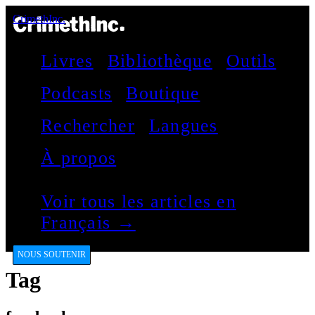
CrimethInc.
Livres
Bibliothèque
Outils
Podcasts
Boutique
Rechercher
Langues
À propos
Voir tous les articles en
Français →
NOUS SOUTENIR
Tag