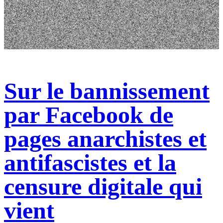
Sur le bannissement
par Facebook de
pages anarchistes et
antifascistes et la
censure digitale qui
vient