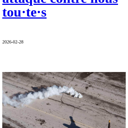
tou·te·s
2026-02-28