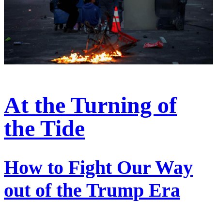
At the Turning of
the Tide
How to Fight Our Way
out of the Trump Era