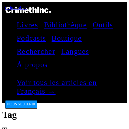
CrimethInc.
Livres
Bibliothèque
Outils
Podcasts
Boutique
Rechercher
Langues
À propos
Voir tous les articles en
Français →
NOUS SOUTENIR
Tag