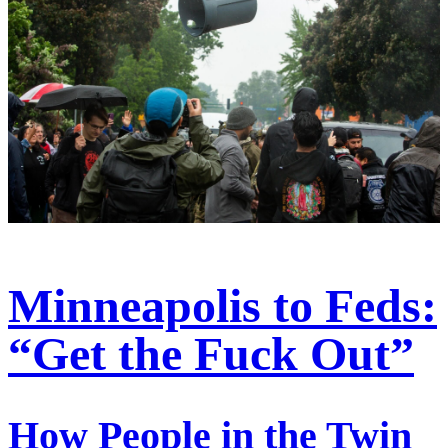
Minneapolis to Feds:
“Get the Fuck Out”
How People in the Twin