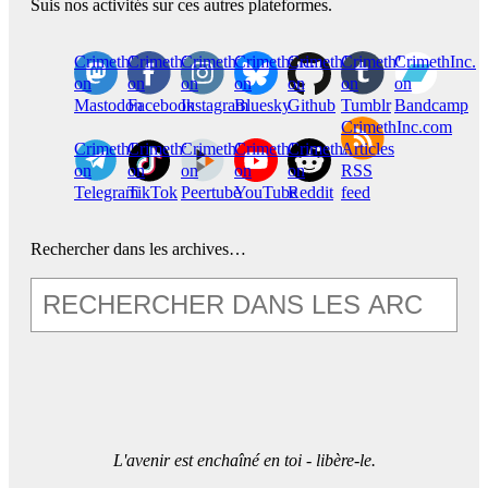
Suis nos activités sur ces autres plateformes.
CrimethInc.
Crimethinc.
Crimethinc.
Crimethinc.
CrimethInc.
CrimethInc.
CrimethInc.
on
on
on
on
on
on
on
Mastodon
Facebook
Instagram
Bluesky
Github
Tumblr
Bandcamp
CrimethInc.com
CrimethInc.
Crimethinc.
CrimethInc.
CrimethInc.
CrimethInc.
Articles
on
on
on
on
on
RSS
Telegram
TikTok
Peertube
YouTube
Reddit
feed
Rechercher dans les archives…
L'avenir est enchaîné en toi - libère-le.