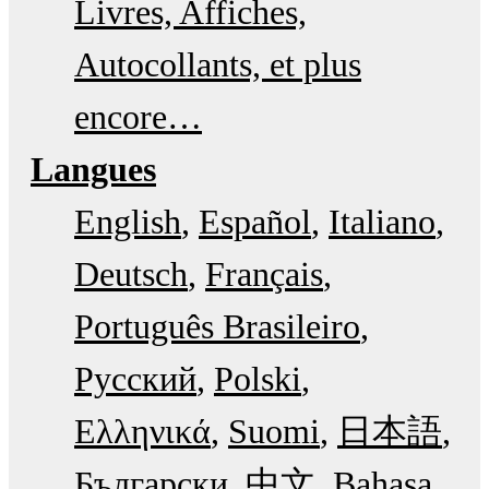
Livres, Affiches,
Autocollants, et plus
encore…
Langues
English
Español
Italiano
Deutsch
Français
Português Brasileiro
Русский
Polski
Ελληνικά
Suomi
日本語
Български
中文
Bahasa