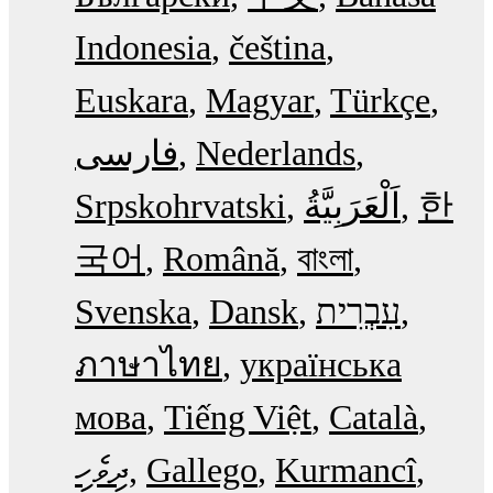
Indonesia
čeština
Euskara
Magyar
Türkçe
فارسی
Nederlands
Srpskohrvatski
한
국어
Română
বাংলা
Svenska
Dansk
עִבְרִית
ภาษาไทย
українська
мова
Tiếng Việt
Català
ދިވެހި
Gallego
Kurmancî