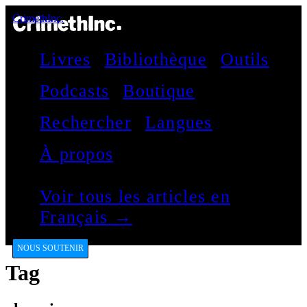
CrimethInc.
Livres
Bibliothèque
Outils
Podcasts
Boutique
Rechercher
Langues
À propos
Voir tous les articles en
Français →
NOUS SOUTENIR
Tag