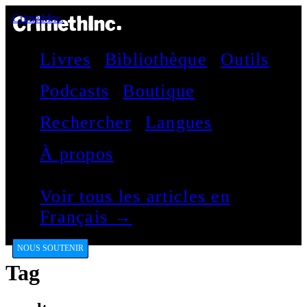
CrimethInc.
Livres
Bibliothèque
Outils
Podcasts
Boutique
Rechercher
Langues
À propos
Voir tous les articles en
Français →
NOUS SOUTENIR
Tag