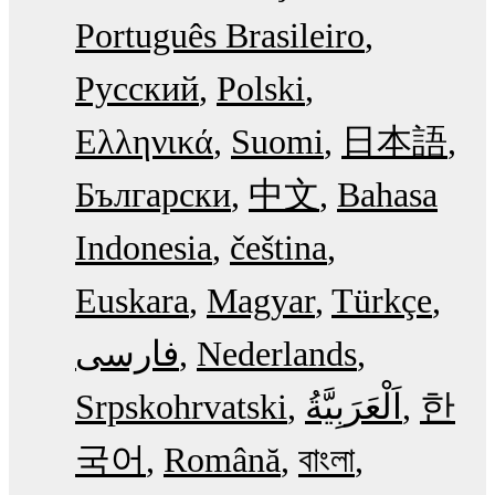
Português Brasileiro
Русский
Polski
Ελληνικά
Suomi
日本語
Български
中文
Bahasa
Indonesia
čeština
Euskara
Magyar
Türkçe
فارسی
Nederlands
Srpskohrvatski
한
국어
Română
বাংলা