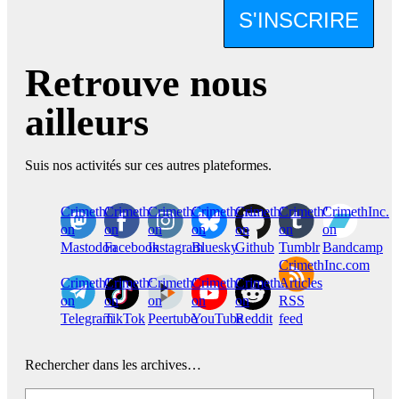
S'INSCRIRE
Retrouve nous
ailleurs
Suis nos activités sur ces autres plateformes.
CrimethInc.
Crimethinc.
Crimethinc.
Crimethinc.
CrimethInc.
CrimethInc.
CrimethInc.
on
on
on
on
on
on
on
Mastodon
Facebook
Instagram
Bluesky
Github
Tumblr
Bandcamp
CrimethInc.com
CrimethInc.
Crimethinc.
CrimethInc.
CrimethInc.
CrimethInc.
Articles
on
on
on
on
on
RSS
Telegram
TikTok
Peertube
YouTube
Reddit
feed
Rechercher dans les archives…