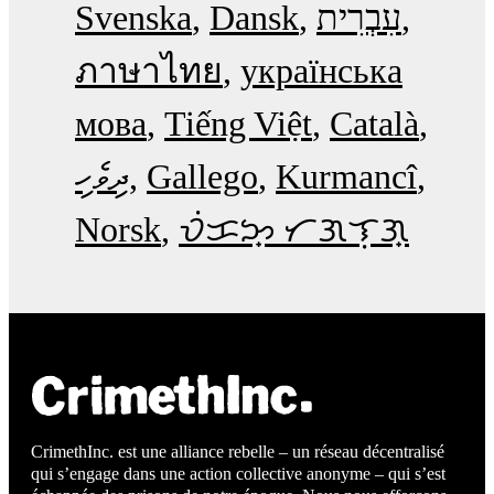
Svenska
Dansk
עִבְרִית
ภาษาไทย
українська
мова
Tiếng Việt
Català
ދިވެހި
Gallego
Kurmancî
Norsk
ᜏᜒᜃᜅ᜔ ᜆᜄᜎᜓᜄ᜔
CrimethInc. est une alliance rebelle – un réseau décentralisé
qui s’engage dans une action collective anonyme – qui s’est